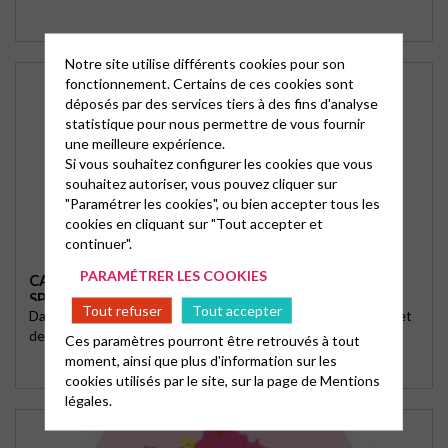
Notre site utilise différents cookies pour son
fonctionnement. Certains de ces cookies sont
déposés par des services tiers à des fins d'analyse
statistique pour nous permettre de vous fournir
une meilleure expérience.
Si vous souhaitez configurer les cookies que vous
souhaitez autoriser, vous pouvez cliquer sur
"Paramétrer les cookies", ou bien accepter tous les
cookies en cliquant sur "Tout accepter et
continuer".
PARAMÉTRER LES COOKIES
CAFÉ KIFF SUR LES VIOLENCES SEXUELLES ET
SPIRITUELLES
Tout refuser
Tout accepter
Dans le cadre de la démarche de protection des personnes et
de prévention des violences, l'équipe du …
Ces paramètres pourront être retrouvés à tout
moment, ainsi que plus d'information sur les
cookies utilisés par le site, sur la page de
Mentions
légales.