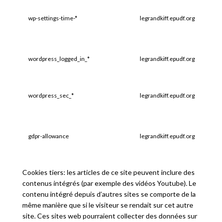
wp-settings-time-*
legrandkiff.epudf.org
1 an
wordpress_logged_in_*
legrandkiff.epudf.org
1 an
wordpress_sec_*
legrandkiff.epudf.org
Sessi
gdpr-allowance
legrandkiff.epudf.org
1 an
Cookies tiers: les articles de ce site peuvent inclure des
contenus intégrés (par exemple des vidéos Youtube). Le
contenu intégré depuis d’autres sites se comporte de la
même manière que si le visiteur se rendait sur cet autre
site. Ces sites web pourraient collecter des données sur