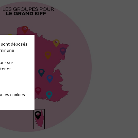
es sont déposés
rnir une
uer sur
ter et
r les cookies