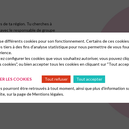
s de ta région. Tu cherches à
t avec le responsable de groupe
lise différents cookies pour son fonctionnement. Certains de ces cooki
es tiers à des fins d'analyse statistique pour nous permettre de vous fou
ganisation générale de
rience.
isir en destinataire
tez configurer les cookies que vous souhaitez autoriser, vous pouvez cliq
.
s cookies", ou bien accepter tous les cookies en cliquant sur "Tout accep
R LES COOKIES
Tout refuser
Tout accepter
 pourront être retrouvés à tout moment, ainsi que plus d'information su
site, sur la page de
Mentions légales.