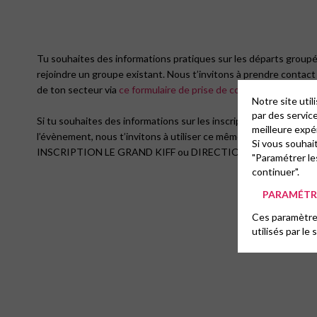
Tu souhaites des informations pratiques sur les départs groupé
rejoindre un groupe existant. Nous t’invitons à prendre contac
de ton secteur via
ce formulaire de prise de contact
.
Notre site uti
par des servic
Si tu souhaites des informations sur les inscriptions ou sur l’or
meilleure expé
l’évènement, nous t’invitons à utiliser ce même formulaire et cho
Si vous souhai
INSCRIPTION LE GRAND KIFF ou DIRECTION LE GRAND KIFF
"Paramétrer le
continuer".
PARAMÉTRE
Ces paramètres
utilisés par le 