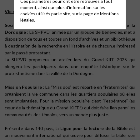
Ces paramètres pourront être retrouvés à tout
moment, ainsi que plus d'information sur les
Vie d’Eglise :
cookies utilisés par le site, sur la page de
Mentions
légales.
Société d’Histoire du Protestantisme dans la vallée de la
Dordogne :
La SHPVD, animée par un groupe de bénévoles, met à
disposition de tous et toutes un fond d’archives et un bibliothèque
à destination de la recherche en Histoire et de chacun.e intéressé
par le passé protestant.
La SHPVD proposera un atelier lors du Grand-KIFF 2025 qui
plongera les participants dans une enquête historique sur le
protestantisme dans la vallée de la Dordogne.
Mission Populaire :
La “Miss pop” est répartie en “Fraternités” qui
organisent la vie commune dans les quartiers populaires où elles
sont implantées. Pour la mission populaire c’est “l’espérance” (au
cœur de la thématique du Grand-KIFF !) qui doit faire lien parmi les
communautés des témoins, vers un monde plus juste.
Présente dans 140 pays, la
Ligue pour la lecture de la Bible
est
un mouvement international qui œuvre pour diffuser la bible, son