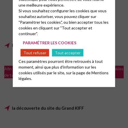
une meilleure expérience.
Si vous souhaitez configurer les cookies que vous
souhaitez autoriser, vous pouvez cliquer sur
"Paramétrer les cookies", ou bien accepter tous les
cookies en cliquant sur "Tout accepter et
continuer".
PARAMÉTRER LES COOKIES
le chant du Grand KIFF
Tout refuser
Tout accepter
Ces paramètres pourront être retrouvés à tout
moment, ainsi que plus d'information sur les
Afin de visualiser les vidéos il est nécessaire d'accepter les cookies
cookies utilisés par le site, sur la page de
Mentions
de type analytics
légales.
la découverte du site du Grand KIFF