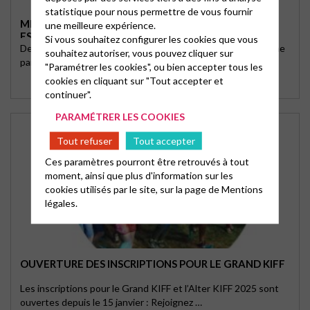
statistique pour nous permettre de vous fournir
MÉDITER, ÉCOUTER, PRIER AUTOUR DE RESPIRE ET
une meilleure expérience.
ESPÈRE
Si vous souhaitez configurer les cookies que vous
Des textes, des chants, des prières pour laisser résonner une
souhaitez autoriser, vous pouvez cliquer sur
parole d'espérance au cœur de notre …
"Paramétrer les cookies", ou bien accepter tous les
cookies en cliquant sur "Tout accepter et
continuer".
PARAMÉTRER LES COOKIES
Tout refuser
Tout accepter
Ces paramètres pourront être retrouvés à tout
moment, ainsi que plus d'information sur les
cookies utilisés par le site, sur la page de
Mentions
légales.
OUVERTURE DES INSCRIPTIONS POUR LE GRAND KIFF
Les inscriptions pour le Grand KIFF et l’Alter KIFF 2025 sont
ouvertes depuis le 15 janvier : Rejoignez …