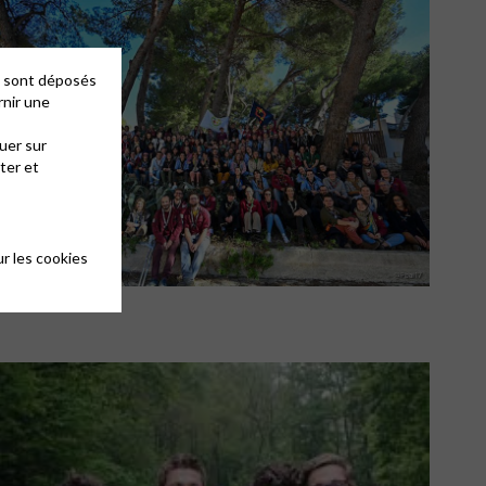
es sont déposés
rnir une
uer sur
ter et
r les cookies