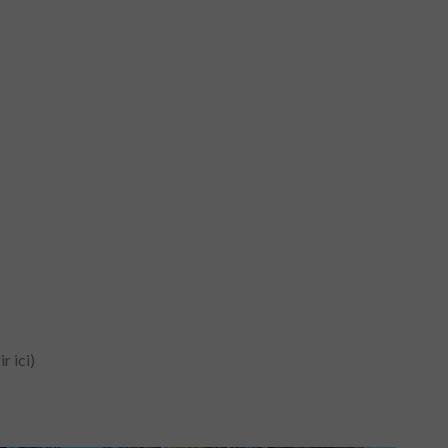
r ici
)