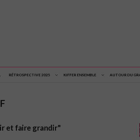
L
RÉTROSPECTIVE 2025
KIFFER ENSEMBLE
AUTOUR DU GRA
F
 et faire grandir"