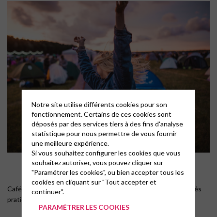
Notre site utilise différents cookies pour son
fonctionnement. Certains de ces cookies sont
déposés par des services tiers à des fins d'analyse
statistique pour nous permettre de vous fournir
une meilleure expérience.
Si vous souhaitez configurer les cookies que vous
souhaitez autoriser, vous pouvez cliquer sur
"Paramétrer les cookies", ou bien accepter tous les
cookies en cliquant sur "Tout accepter et
Café KIFF de janvier – février 2025 pour présenter les modalités
continuer".
pratiques d’inscription au Grand KIFF
PARAMÉTRER LES COOKIES